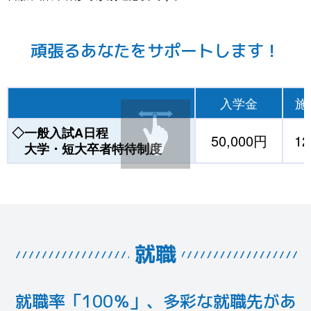
頑張るあなたをサポートします！
入学金
施
◇一般入試A日程
50,000円
12
大学・短大卒者特待制度
就職
就職率「100％」、多彩な就職先があ