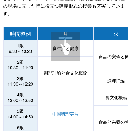
の現場に立った時に役立つ講義形式の授業も充実していま
す。
時間割例
月
火
1限
食生活と健康
9:30～10:20
食品の安全と衛
2限
10:30～11:20
調理理論と食文化概論
3限
調理理論
11:30～12:20
4限
食文化概論
13:00～13:50
5限
中国料理実習
14:00～14:50
食品と栄養の特
6限