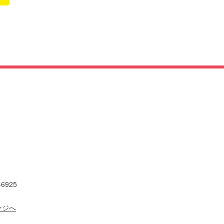
イヤル：0120-06-6921
-6925
ージへ