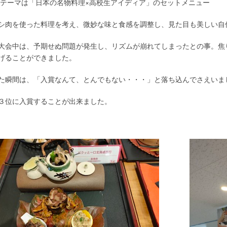
テーマは「日本の名物料理×高校生アイディア」のセットメニュー
シ肉を使った料理を考え、微妙な味と食感を調整し、見た目も美しい自
大会中は、予期せぬ問題が発生し、リズムが崩れてしまったとの事。焦
イヤル：0120-06-6921
げることができました。
た瞬間は、「入賞なんて、とんでもない・・・」と落ち込んでさえいま
３位に入賞することが出来ました。