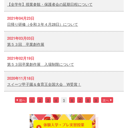
【全学年】授業参観・保護者会の延期日程について
2021年04月23日
日帰り研修（令和３年４月28日）について
2021年03月03日
第５３回 卒業創作展
2021年02月19日
第５３回卒業創作展 入場制限について
2020年11月18日
スイーツ甲子園＆食育王全国大会 W受賞！
前へ
1
2
3
4
5
6
7
8
9
次へ